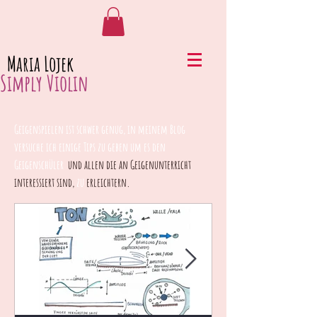
Maria Lojek
Simply Violin
Geigenspielen ist schwer genug, in meinem Blog
versuche ich einige Tips zu geben um es den
Geigenschüler
und allen die an Geigenunterricht
interessiert sind,
zu
erleichtern.