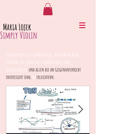
Maria Lojek
Simply Violin
Geigenspielen ist schwer genug, in meinem Blog
versuche ich einige Tips zu geben um es den
Geigenschüler
und allen die an Geigenunterricht
interessiert sind,
zu
erleichtern.