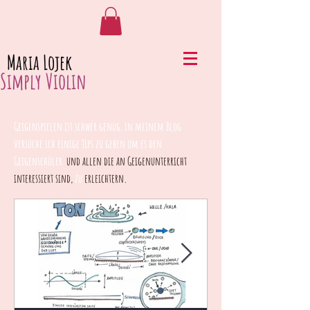
Maria Lojek
Simply Violin
Geigenspielen ist schwer genug, in meinem Blog
versuche ich einige Tips zu geben um es den
Geigenschüler
und allen die an Geigenunterricht
interessiert sind,
zu
erleichtern.