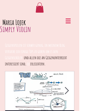
Maria Lojek
Simply Violin
Geigenspielen ist schwer genug, in meinem Blog
versuche ich einige Tips zu geben um es den
Geigenschüler
und allen die an Geigenunterricht
interessiert sind,
zu
erleichtern.