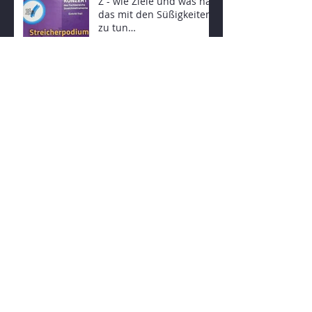
Z - wie Ziele und was hat
das mit den Süßigkeiten
zu tun…
C - wie Cerebrum, oder
was haben die Tonleiter
mit Programmieren zu
tun.
H - wie Haltung und was
hat Snowboarden damit
zu tun
Archiv