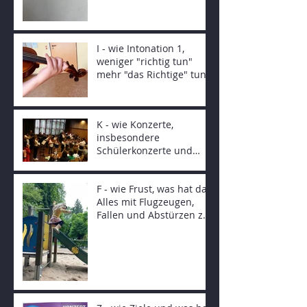
I - wie Intonation 1,
weniger "richtig tun"
mehr "das Richtige" tun
und was hat das mit
Autokonzern zu tun...
K - wie Konzerte,
insbesondere
Schülerkonzerte und
Karma
F - wie Frust, was hat das
Alles mit Flugzeugen,
Fallen und Abstürzen zu
tun?