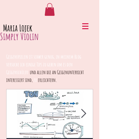
Maria Lojek
Simply Violin
Geigenspielen ist schwer genug, in meinem Blog
versuche ich einige Tips zu geben um es den
Geigenschüler
und allen die an Geigenunterricht
interessiert sind,
zu
erleichtern.